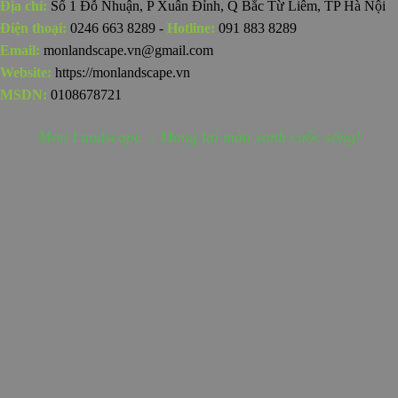
Địa chỉ:
Số 1 Đỗ Nhuận, P Xuân Đỉnh, Q Bắc Từ Liêm, TP Hà Nội
Điện thoại:
0246 663 8289 -
Hotline:
091 883 8289
Email:
monlandscape.vn@gmail.com
Website:
https://monlandscape.vn
MSDN:
0108678721
Mon Landscape - Mang lại màu xanh cuộc sống!