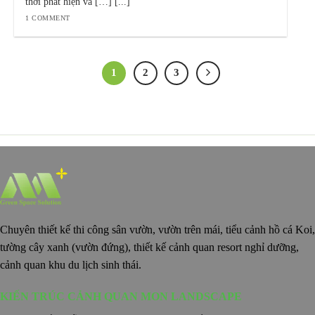
thời phát hiện và […] [...]
1 COMMENT
1
2
3
Chuyên thiết kế thi công sân vườn, vườn trên mái, tiểu cảnh hồ cá Koi,
tường cây xanh (vườn đứng), thiết kế cảnh quan resort nghỉ dưỡng,
cảnh quan khu du lịch sinh thái.
KIẾN TRÚC CẢNH QUAN MON LANDSCAPE