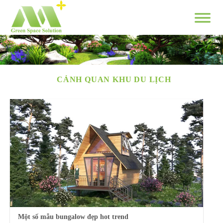
Skip
to
content
CẢNH QUAN KHU DU LỊCH
Một số mẫu bungalow đẹp hot trend