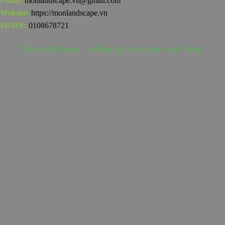
Email:
monlandscape.vn@gmail.com
Website:
https://monlandscape.vn
MSDN:
0108678721
Mon Landscape - Mang lại màu xanh cuộc sống!