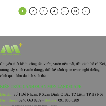
1
2
3
4
…
13
Chuyên thiết kế thi công sân vườn, vườn trên mái, tiểu cảnh hồ cá Koi,
tường cây xanh (vườn đứng), thiết kế cảnh quan resort nghỉ dưỡng,
cảnh quan khu du lịch sinh thái.
KIẾN TRÚC CẢNH QUAN MON LANDSCAPE
Địa chỉ:
Số 1 Đỗ Nhuận, P Xuân Đỉnh, Q Bắc Từ Liêm, TP Hà Nội
Điện thoại:
0246 663 8289 -
Hotline:
091 883 8289