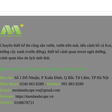
Chuyên thiết kế thi công sân vườn, vườn trên mái, tiểu cảnh hồ cá Koi,
tường cây xanh (vườn đứng), thiết kế cảnh quan resort nghỉ dưỡng,
cảnh quan khu du lịch sinh thái.
KIẾN TRÚC CẢNH QUAN MON LANDSCAPE
Địa chỉ:
Số 1 Đỗ Nhuận, P Xuân Đỉnh, Q Bắc Từ Liêm, TP Hà Nội
Điện thoại:
0246 663 8289 -
Hotline:
091 883 8289
Email:
monlandscape.vn@gmail.com
Website:
https://monlandscape.vn
MSDN:
0108678721