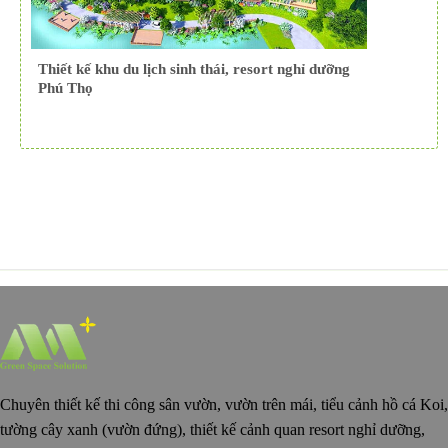
Thiết kế khu du lịch sinh thái, resort nghỉ dưỡng
Phú Thọ
Chuyên thiết kế thi công sân vườn, vườn trên mái, tiểu cảnh hồ cá Koi,
tường cây xanh (vườn đứng), thiết kế cảnh quan resort nghỉ dưỡng,