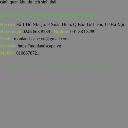
cảnh quan khu du lịch sinh thái.
KIẾN TRÚC CẢNH QUAN MON LANDSCAPE
Địa chỉ:
Số 1 Đỗ Nhuận, P Xuân Đỉnh, Q Bắc Từ Liêm, TP Hà Nội
Điện thoại:
0246 663 8289 -
Hotline:
091 883 8289
Email:
monlandscape.vn@gmail.com
Website:
https://monlandscape.vn
MSDN:
0108678721
Mon Landscape - Mang lại màu xanh cuộc sống!