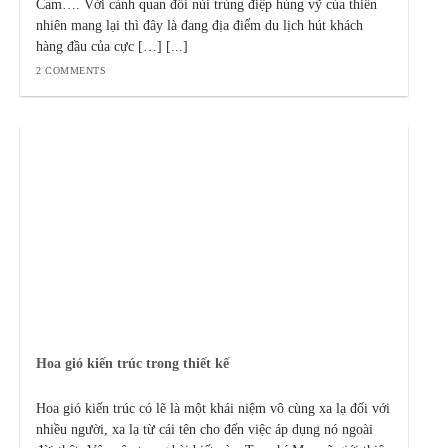
Cam…. Với cảnh quan đồi núi trùng điệp hùng vỹ của thiên
nhiên mang lại thì đây là đang địa điểm du lịch hút khách
hàng đầu của cực […] [...]
2 COMMENTS
Hoa gió kiến trúc trong thiết kế
Hoa gió kiến trúc có lẽ là một khái niệm vô cùng xa lạ đối với
nhiều người, xa lạ từ cái tên cho đến việc áp dụng nó ngoài