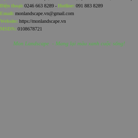
Điện thoại:
0246 663 8289 -
Hotline:
091 883 8289
Email:
monlandscape.vn@gmail.com
Website:
https://monlandscape.vn
MSDN:
0108678721
Mon Landscape - Mang lại màu xanh cuộc sống!