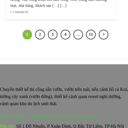
mại, nhà hàng, khách sạn […] [...]
1 COMMENT
1
2
3
4
…
11
Chuyên thiết kế thi công sân vườn, vườn trên mái, tiểu cảnh hồ cá Koi,
tường cây xanh (vườn đứng), thiết kế cảnh quan resort nghỉ dưỡng,
cảnh quan khu du lịch sinh thái.
KIẾN TRÚC CẢNH QUAN MON LANDSCAPE
Địa chỉ:
Số 1 Đỗ Nhuận, P Xuân Đỉnh, Q Bắc Từ Liêm, TP Hà Nội