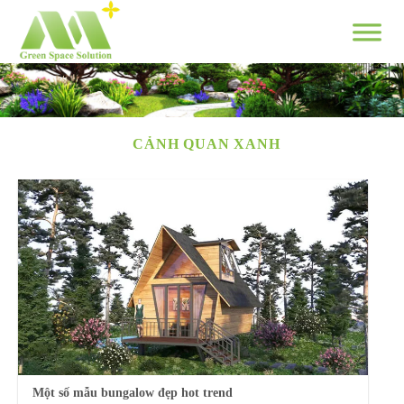
Skip
to
content
CẢNH QUAN XANH
Một số mẫu bungalow đẹp hot trend