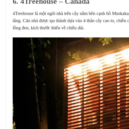
6
.
4Treehouse
– Canada
4Treehouse là một ngôi nhà trên cây nằm bên cạnh hồ Muskaka 
tầng. Căn nhà được tạo thành dựa vào 4 thân cây cao to, chiều 
lồng đen, kích thước thiên về chiều dài.