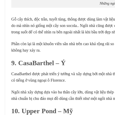
Những ngôi
Gỗ cây thích, độc trần, tuyết tùng, thông được dùng làm vật li
do mà nhìn nó giống một cây son socola.. Ngôi nhà cũng được c
trong suốt để có thể nhìn ra bên ngoài nhất là khi bầu trời đẹp
Phần còn lại là một khuôn viên sân nhà trên cao khá rộng rãi so
không hay xảy ra.
9. CasaBarthel
– Ý
CasaBarthel được phát triển ý tưởng và xây dựng bởi một nhà thi
có tiếng ở vùng ngoại ô Florence.
Ngôi nhà xây dựng dựa vào ba thân cây lớn, dùng vật liệu thép c
nhà chuẩn bị chu đáo mọi đồ dùng cần thiết như một ngôi nhà m
10. Upper Pond – Mỹ