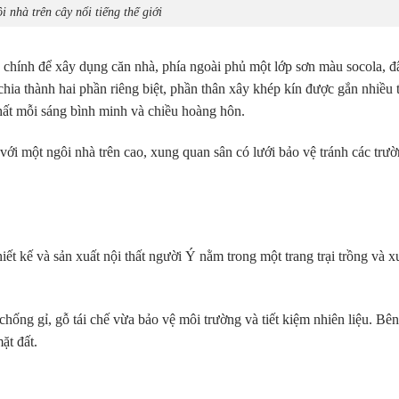
 nhà trên cây nổi tiếng thế giới
ệu chính để xây dụng căn nhà, phía ngoài phủ một lớp sơn màu socola, đ
hia thành hai phần riêng biệt, phần thân xây khép kín được gắn nhiều 
 nhất mỗi sáng bình minh và chiều hoàng hôn.
 với một ngôi nhà trên cao, xung quan sân có lưới bảo vệ tránh các trư
ết kế và sản xuất nội thất người Ý nằm trong một trang trại trồng và xu
hống gỉ, gỗ tái chế vừa bảo vệ môi trường và tiết kiệm nhiên liệu. Bên
ặt đất.