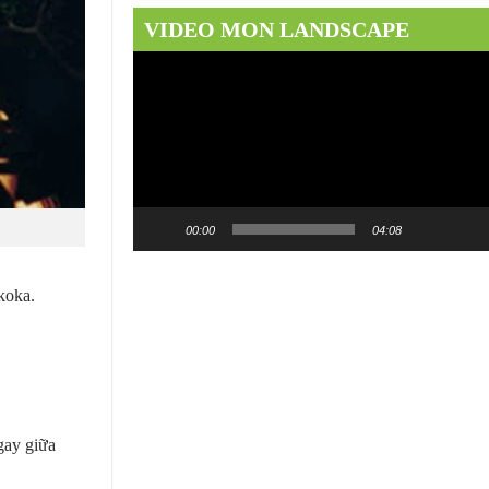
VIDEO MON LANDSCAPE
Trình
chơi
Video
00:00
04:08
koka.
gay giữa