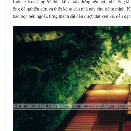
Lukasz Kos là người thiết kế và xây dựng nên ngôi nhà, ông là 
ông đã nghiên cứu và thiết kế ra căn nhà này cho riêng mình. 
bao bọc bên ngoài, từng thanh sắt đều được đặt xen kẽ, đều đặ