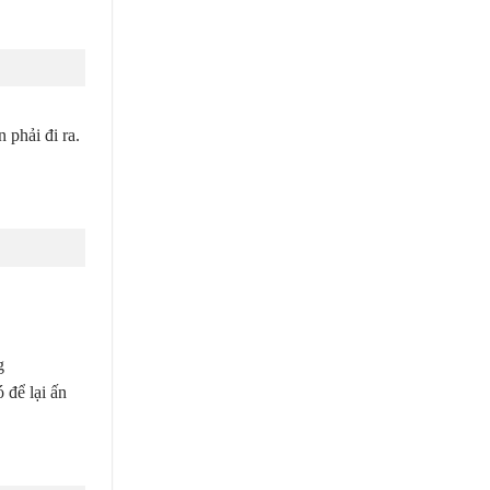
 phải đi ra.
g
 để lại ấn