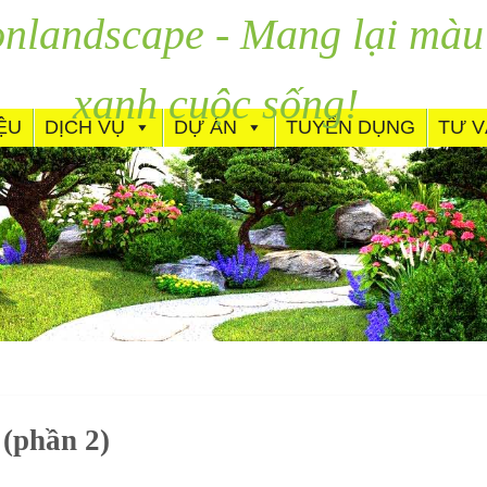
nlandscape - Mang lại màu
xanh cuộc sống!
IỆU
DỊCH VỤ
DỰ ÁN
TUYỂN DỤNG
TƯ 
 (phần 2)