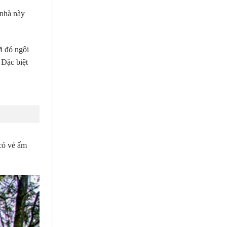
 nhà này
i đó ngôi
 Đặc biệt
 có vẻ ấm