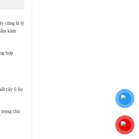
ây cũng là lý
tấm kính
ờng hợp
ất cây ô liu
 trọng chủ