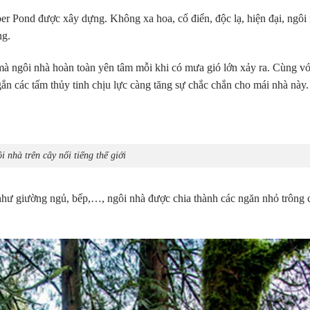
er Pond được xây dựng. Không xa hoa, cổ điển, độc lạ, hiện đại, ngôi
ng.
 mà ngôi nhà hoàn toàn yên tâm mỗi khi có mưa gió lớn xảy ra. Cùng vớ
ắn các tấm thủy tinh chịu lực càng tăng sự chắc chắn cho mái nhà này.
 nhà trên cây nổi tiếng thế giới
 như giường ngủ, bếp,…, ngôi nhà được chia thành các ngăn nhỏ trông