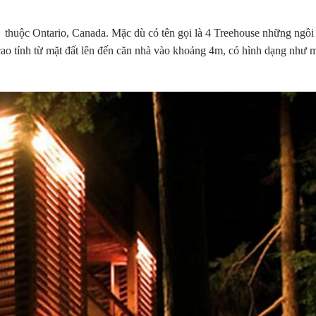
thuộc Ontario, Canada. Mặc dù có tên gọi là 4 Treehouse những ngôi 
cao tính từ mặt đất lên đến căn nhà vào khoảng 4m, có hình dạng như m