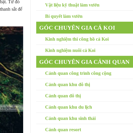
 bật. Từ đó
Vật liệu kỹ thuật làm vườn
thanh sắt để
Bí quyết làm vườn
GÓC CHUYÊN GIA CÁ KOI
Kinh nghiệm thi công hồ cá Koi
Kinh nghiệm nuôi cá Koi
GÓC CHUYÊN GIA CẢNH QUAN
Cảnh quan công trình công cộng
Cảnh quan khu đô thị
Cảnh quan đô thị
Cảnh quan khu du lịch
Cảnh quan khu sinh thái
Cảnh quan resort