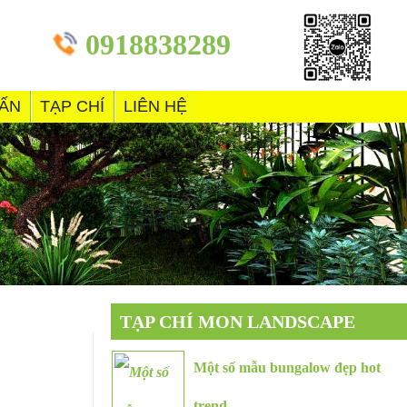
0918838289
VẤN
TẠP CHÍ
LIÊN HỆ
TẠP CHÍ MON LANDSCAPE
Một số mẫu bungalow đẹp hot
trend