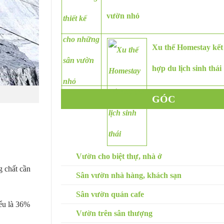
vườn nhỏ
Xu thế Homestay kết
hợp du lịch sinh thái
GÓC
CHUYÊN GIA
SÂN VƯỜN
Vườn cho biệt thự, nhà ở
g chất cần
Sân vườn nhà hàng, khách sạn
Sân vườn quán cafe
iểu là 36%
Vườn trên sân thượng