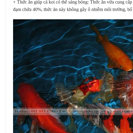
+ Thức ăn giúp cá koi có thể sáng bóng: Thức ăn vừa cung cấp 
đạm chứa 40%, thức ăn này không gây ô nhiễm môi trường, bổ s