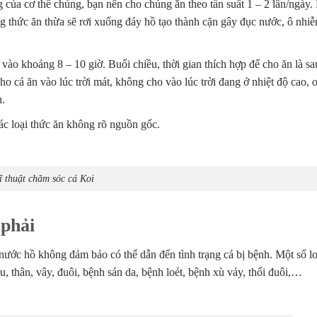
của cơ thể chúng, bạn nên cho chúng ăn theo tần suất 1 – 2 lần/ngày.
ng thức ăn thừa sẽ rơi xuống đáy hồ tạo thành cặn gây đục nước, ô nh
 vào khoảng 8 – 10 giờ. Buổi chiều, thời gian thích hợp để cho ăn là s
 cá ăn vào lúc trời mát, không cho vào lúc trời đang ở nhiệt độ cao, 
u.
ác loại thức ăn không rõ nguồn gốc.
ĩ thuật chăm sóc cá Koi
 phải
 nước hồ không đảm bảo có thể dẫn đến tình trạng cá bị bệnh. Một số l
, thân, vây, đuôi, bệnh sán da, bệnh loét, bệnh xù vảy, thối đuôi,…