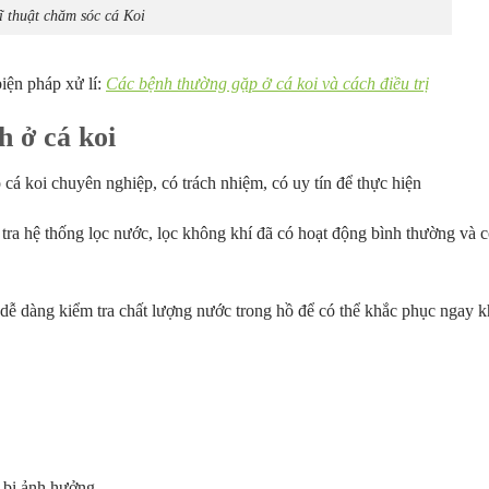
ĩ thuật chăm sóc cá Koi
iện pháp xử lí:
Các bệnh thường gặp ở cá koi và cách điều trị
h ở cá koi
 cá koi chuyên nghiệp, có trách nhiệm, có uy tín để thực hiện
ra hệ thống lọc nước, lọc không khí đã có hoạt động bình thường và c
 dễ dàng kiểm tra chất lượng nước trong hồ để có thể khắc phục ngay k
 bị ảnh hưởng