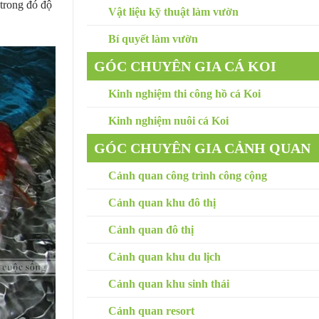
 trong đó độ
Vật liệu kỹ thuật làm vườn
Bí quyết làm vườn
GÓC CHUYÊN GIA CÁ KOI
Kinh nghiệm thi công hồ cá Koi
Kinh nghiệm nuôi cá Koi
GÓC CHUYÊN GIA CẢNH QUAN
Cảnh quan công trình công cộng
Cảnh quan khu đô thị
Cảnh quan đô thị
Cảnh quan khu du lịch
Cảnh quan khu sinh thái
Cảnh quan resort