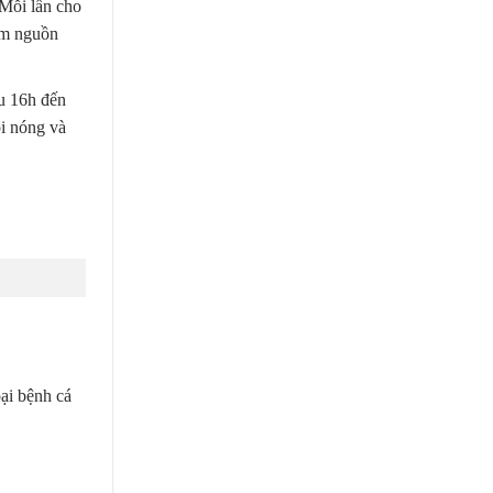
 Mỗi lần cho
iễm nguồn
au 16h đến
oi nóng và
oại bệnh cá