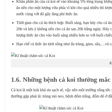
Khẩu phần ăn của cá koi sẽ vào khoảng 5% tổng trọng lượng 
ăn nên cho một lượng vừa phỉa vì khi cho quá nhiều thì lượ
nước cùng với đó gây lãng phí thức ăn.
Thời gian cho cá ăn thích hợp: Buổi sáng, bạn hãy cho cá ăn
20h và lưu ý không nên cho cá ăn sau 20h hằng ngày. Hãy cho
lượng thức ăn cho vào buổi sáng nhiều hơn so với buổi chiề
Hạn chế cá thức ăn tươi sống như ấu trùng, giun, sâu,…và c
K
1.6. Những bệnh cá koi thường mắc
Cá koi là một loài khá ưa sạch sẽ, vậy nên môi trường sống tức
thường gặp phải là: trùng mỏ neo, bệnh đốm trắng, đốm đỏ ở đầu