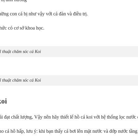
ững con cá bị như vậy với cả đàn và điều trị.
thức có cơ sở khoa học.
ĩ thuật chăm sóc cá Koi
ĩ thuật chăm sóc cá Koi
koi
i đạt chất lượng, Vậy nên hãy thiết lế hồ cá koi với hệ thống lọc nước 
o cá hô hấp, lưu ý: khi bạn thấy cá bơi lên mặt nước và đớp nước tầng