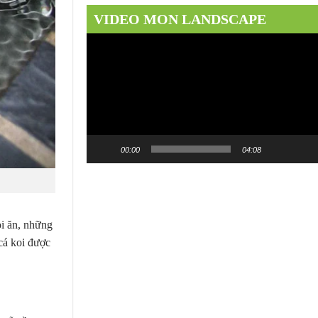
VIDEO MON LANDSCAPE
Trình
chơi
Video
00:00
04:08
oi ăn, những
cá koi được