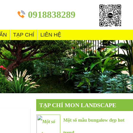
0918838289
VẤN
TẠP CHÍ
LIÊN HỆ
TẠP CHÍ MON LANDSCAPE
Một số mẫu bungalow đẹp hot
trend