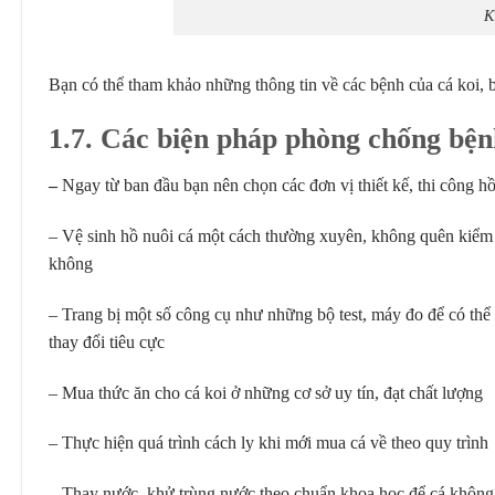
K
Bạn có thể tham khảo những thông tin về các bệnh của cá koi, b
1.7. Các biện pháp phòng chống bện
–
Ngay từ ban đầu bạn nên chọn các đơn vị thiết kế, thi công hồ
– Vệ sinh hồ nuôi cá một cách thường xuyên, không quên kiểm t
không
– Trang bị một số công cụ như những bộ test, máy đo để có thể
thay đổi tiêu cực
– Mua thức ăn cho cá koi ở những cơ sở uy tín, đạt chất lượng
– Thực hiện quá trình cách ly khi mới mua cá về theo quy trình
– Thay nước, khử trùng nước theo chuẩn khoa học để cá không