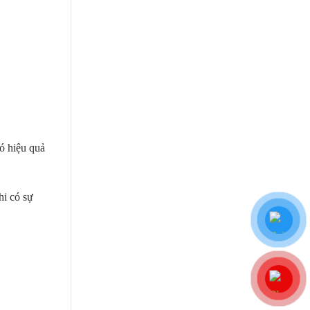
ó hiệu quả
hi có sự