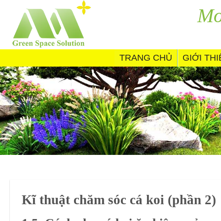
Skip
Mo
to
content
TRANG CHỦ
GIỚI TH
Kĩ thuật chăm sóc cá koi (phần 2)