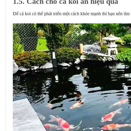
1
.
5. Cách cho cá koi ăn hiệu quả
Để cá koi có thể phát triển một cách khỏe mạnh thì bạn nên tìm