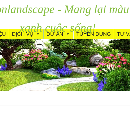
nlandscape - Mang lại màu
xanh cuộc sống!
IỆU
DỊCH VỤ
DỰ ÁN
TUYỂN DỤNG
TƯ 