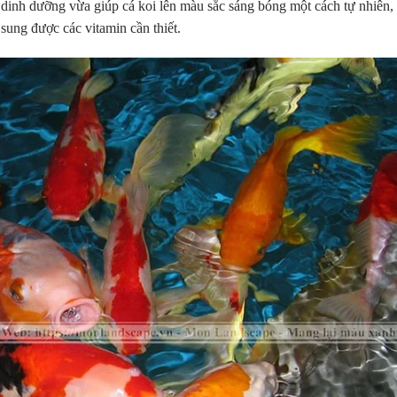
dinh dưỡng vừa giúp cá koi lên màu sắc sáng bóng một cách tự nhiên,
ung được các vitamin cần thiết.