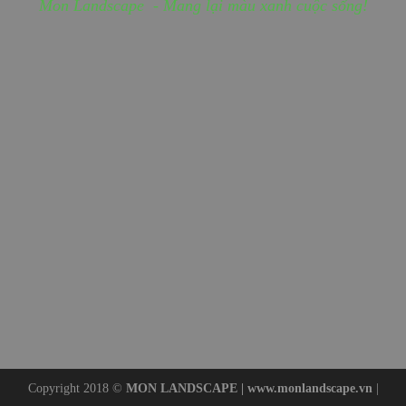
Mon Landscape - Mang lại màu xanh cuộc sống!
Copyright 2018 ©
MON LANDSCAPE |
www.monlandscape.vn
|