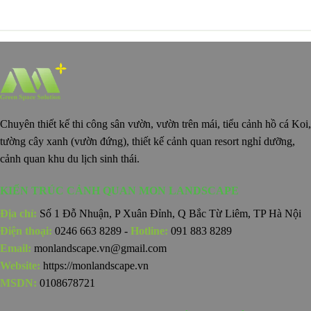
Chuyên thiết kế thi công sân vườn, vườn trên mái, tiểu cảnh hồ cá Koi,
tường cây xanh (vườn đứng), thiết kế cảnh quan resort nghỉ dưỡng,
cảnh quan khu du lịch sinh thái.
KIẾN TRÚC CẢNH QUAN MON LANDSCAPE
Địa chỉ:
Số 1 Đỗ Nhuận, P Xuân Đỉnh, Q Bắc Từ Liêm, TP Hà Nội
Điện thoại:
0246 663 8289 -
Hotline:
091 883 8289
Email:
monlandscape.vn@gmail.com
Website:
https://monlandscape.vn
MSDN:
0108678721