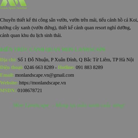
Chuyên thiết kế thi công sân vườn, vườn trên mái, tiểu cảnh hồ cá Koi,
tường cây xanh (vườn đứng), thiết kế cảnh quan resort nghỉ dưỡng,
cảnh quan khu du lịch sinh thái.
KIẾN TRÚC CẢNH QUAN MON LANDSCAPE
Địa chỉ:
Số 1 Đỗ Nhuận, P Xuân Đỉnh, Q Bắc Từ Liêm, TP Hà Nội
Điện thoại:
0246 663 8289 -
Hotline:
091 883 8289
Email:
monlandscape.vn@gmail.com
Website:
https://monlandscape.vn
MSDN:
0108678721
Mon Landscape - Mang lại màu xanh cuộc sống!