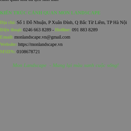
KIẾN TRÚC CẢNH QUAN MON LANDSCAPE
Địa chỉ:
Số 1 Đỗ Nhuận, P Xuân Đỉnh, Q Bắc Từ Liêm, TP Hà Nội
Điện thoại:
0246 663 8289 -
Hotline:
091 883 8289
Email:
monlandscape.vn@gmail.com
Website:
https://monlandscape.vn
MSDN:
0108678721
Mon Landscape - Mang lại màu xanh cuộc sống!