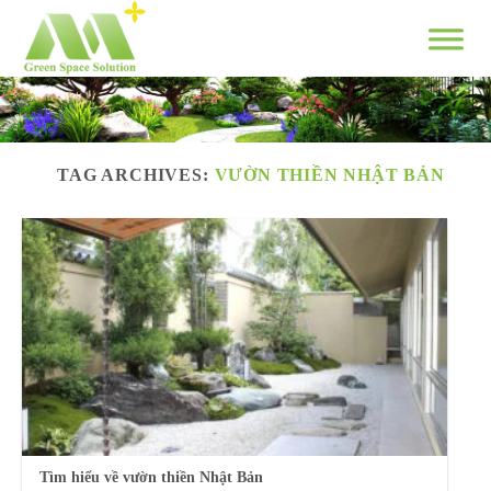
Skip
to
content
TAG ARCHIVES:
VƯỜN THIỀN NHẬT BẢN
Tìm hiểu về vườn thiền Nhật Bản