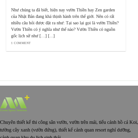
Như chúng ta đã biết, hiện nay vườn Thiền hay Zen garden
của Nhật Bản đang khá thịnh hành trên thế giới. Nên có rất
nhiều câu hỏi được đặt ra như: Tại sao lại gọi là vườn Thiền?
Vườn Thiền có ý nghĩa như thế nào? Vườn Thiền có nguồn
gốc lịch sử như […] [...]
1 COMMENT
Chuyên thiết kế thi công sân vườn, vườn trên mái, tiểu cảnh hồ cá Koi,
tường cây xanh (vườn đứng), thiết kế cảnh quan resort nghỉ dưỡng,
cảnh quan khu du lịch sinh thái.