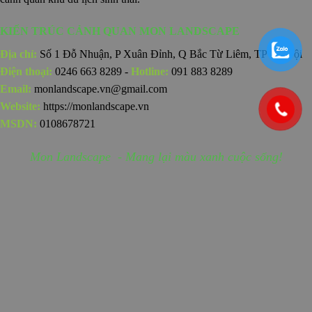
KIẾN TRÚC CẢNH QUAN MON LANDSCAPE
Địa chỉ:
Số 1 Đỗ Nhuận, P Xuân Đỉnh, Q Bắc Từ Liêm, TP Hà Nội
Điện thoại:
0246 663 8289 -
Hotline:
091 883 8289
Email:
monlandscape.vn@gmail.com
Website:
https://monlandscape.vn
MSDN:
0108678721
Mon Landscape - Mang lại màu xanh cuộc sống!