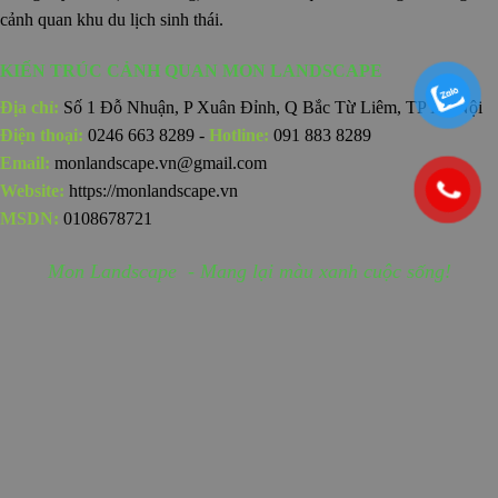
cảnh quan khu du lịch sinh thái.
KIẾN TRÚC CẢNH QUAN MON LANDSCAPE
Địa chỉ:
Số 1 Đỗ Nhuận, P Xuân Đỉnh, Q Bắc Từ Liêm, TP Hà Nội
Điện thoại:
0246 663 8289 -
Hotline:
091 883 8289
Email:
monlandscape.vn@gmail.com
Website:
https://monlandscape.vn
MSDN:
0108678721
Mon Landscape - Mang lại màu xanh cuộc sống!