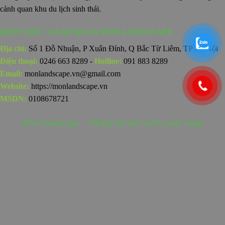
cảnh quan khu du lịch sinh thái.
KIẾN TRÚC CẢNH QUAN MON LANDSCAPE
Địa chỉ:
Số 1 Đỗ Nhuận, P Xuân Đỉnh, Q Bắc Từ Liêm, TP Hà Nội
Điện thoại:
0246 663 8289 -
Hotline:
091 883 8289
Email:
monlandscape.vn@gmail.com
Website:
https://monlandscape.vn
MSDN:
0108678721
Mon Landscape - Mang lại màu xanh cuộc sống!