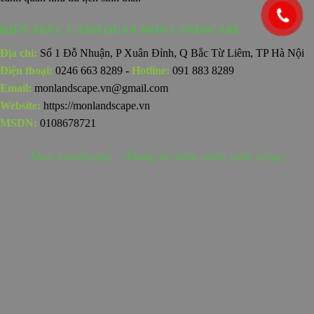
KIẾN TRÚC CẢNH QUAN MON LANDSCAPE
Địa chỉ:
Số 1 Đỗ Nhuận, P Xuân Đỉnh, Q Bắc Từ Liêm, TP Hà Nội
Điện thoại:
0246 663 8289 -
Hotline:
091 883 8289
Email:
monlandscape.vn@gmail.com
Website:
https://monlandscape.vn
MSDN:
0108678721
Mon Landscape - Mang lại màu xanh cuộc sống!