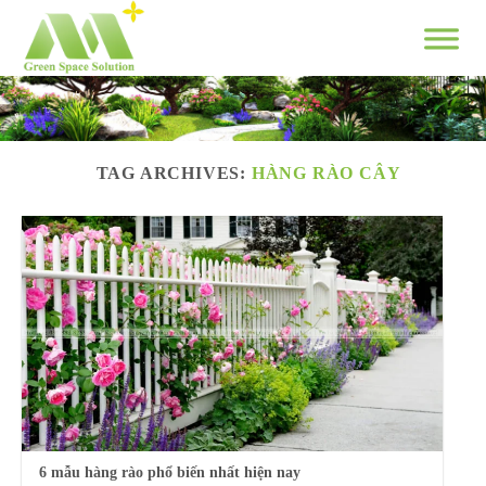
Skip
to
content
TAG ARCHIVES:
HÀNG RÀO CÂY
6 mẫu hàng rào phổ biến nhất hiện nay