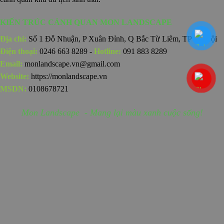
KIẾN TRÚC CẢNH QUAN MON LANDSCAPE
Địa chỉ:
Số 1 Đỗ Nhuận, P Xuân Đỉnh, Q Bắc Từ Liêm, TP Hà Nội
Điện thoại:
0246 663 8289 -
Hotline:
091 883 8289
Email:
monlandscape.vn@gmail.com
Website:
https://monlandscape.vn
MSDN:
0108678721
Mon Landscape - Mang lại màu xanh cuộc sống!