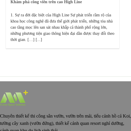
Khám phá công viên trên cao High Line
1. Sự ra đời đặc biệt của High Line Sự phát triển rầm rộ của
khoa học công nghệ đã đưa thế giới phát triển, những tòa nhà
cao tầng mọc lên san sát nhau khắp cả thành phố rộng lớn,
những phương tiện giao thông hiện đại dần được thay đổi theo
thời gian. […] [...]
Chuyên thiết kế thi công sân vườn, vườn trên mái, tiểu cảnh hồ cá Koi,
tường cây xanh (vườn đứng), thiết kế cảnh quan resort nghỉ dưỡng,
cảnh quan khu du lịch sinh thái.