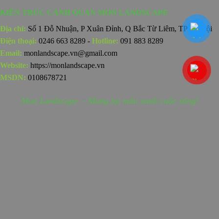
KIẾN TRÚC CẢNH QUAN MON LANDSCAPE
Địa chỉ:
Số 1 Đỗ Nhuận, P Xuân Đỉnh, Q Bắc Từ Liêm, TP Hà Nội
Điện thoại:
0246 663 8289 -
Hotline:
091 883 8289
Email:
monlandscape.vn@gmail.com
Website:
https://monlandscape.vn
MSDN:
0108678721
Mon Landscape - Mang lại màu xanh cuộc sống!