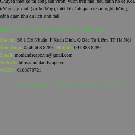
Chuyên thiết kế thi công sân vườn, vườn trên mái, tiểu cảnh hồ cá Koi,
tường cây xanh (vườn đứng), thiết kế cảnh quan resort nghỉ dưỡng,
cảnh quan khu du lịch sinh thái.
KIẾN TRÚC CẢNH QUAN MON LANDSCAPE
Địa chỉ:
Số 1 Đỗ Nhuận, P Xuân Đỉnh, Q Bắc Từ Liêm, TP Hà Nội
Điện thoại:
0246 663 8289 -
Hotline:
091 883 8289
Email:
monlandscape.vn@gmail.com
Website:
https://monlandscape.vn
MSDN:
0108678721
Mon Landscape - Mang lại màu xanh cuộc sống!