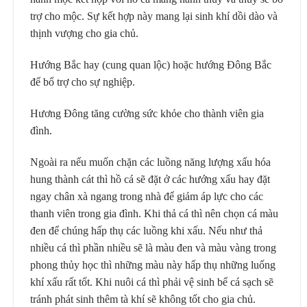
trợ cho mộc. Sự kết hợp này mang lại sinh khí dồi dào và
thịnh vượng cho gia chủ.
Hướng Bắc hay (cung quan lộc) hoặc hướng Đông Bắc
để bổ trợ cho sự nghiệp.
Hương Đông tăng cường sức khỏe cho thành viên gia
đình.
Ngoài ra nếu muốn chặn các luồng năng lượng xấu hóa
hung thành cát thì hồ cá sẽ đặt ở các hướng xấu hay đặt
ngay chân xà ngang trong nhà để giảm áp lực cho các
thanh viên trong gia đình. Khi thả cá thì nên chọn cá màu
đen để chúng hấp thụ các luồng khi xấu. Nếu như thả
nhiều cá thì phần nhiều sẽ là màu đen và màu vàng trong
phong thủy học thì những màu này hấp thụ những luống
khí xấu rất tốt. Khi nuôi cá thì phải vệ sinh bể cá sạch sẽ
tránh phát sinh thêm tà khí sẽ không tốt cho gia chủ.