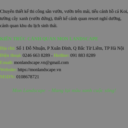
Chuyên thiết kế thi công sân vườn, vườn trên mái, tiểu cảnh hồ cá Koi,
tường cây xanh (vườn đứng), thiết kế cảnh quan resort nghỉ dưỡng,
cảnh quan khu du lịch sinh thái.
KIẾN TRÚC CẢNH QUAN MON LANDSCAPE
Địa chỉ:
Số 1 Đỗ Nhuận, P Xuân Đỉnh, Q Bắc Từ Liêm, TP Hà Nội
Điện thoại:
0246 663 8289 -
Hotline:
091 883 8289
Email:
monlandscape.vn@gmail.com
Website:
https://monlandscape.vn
MSDN:
0108678721
Mon Landscape - Mang lại màu xanh cuộc sống!