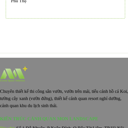
Phú Thọ
Chuyên thiết kế thi công sân vườn, vườn trên mái, tiểu cảnh hồ cá Koi,
tường cây xanh (vườn đứng), thiết kế cảnh quan resort nghỉ dưỡng,
cảnh quan khu du lịch sinh thái.
KIẾN TRÚC CẢNH QUAN MON LANDSCAPE