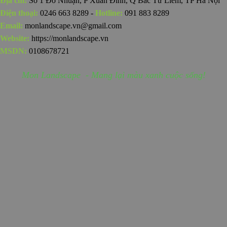
Địa chỉ:
Số 1 Đỗ Nhuận, P Xuân Đỉnh, Q Bắc Từ Liêm, TP Hà Nội
Điện thoại:
0246 663 8289 -
Hotline:
091 883 8289
Email:
monlandscape.vn@gmail.com
Website:
https://monlandscape.vn
MSDN:
0108678721
Mon Landscape - Mang lại màu xanh cuộc sống!