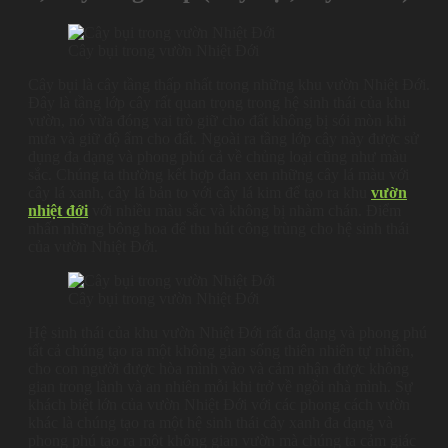
Cây bụi trong vườn Nhiệt Đới
Cây bụi là cây tầng thấp nhất trong những khu vườn Nhiệt Đới.
Đây là tầng lớp cây rất quan trọng trong hệ sinh thái của khu
vườn, nó vừa đóng vai trò giữ cho đất không bị sói mòn khi
mưa và giữ độ ẩm cho đất. Ngoài ra tầng lớp cây này được sử
dụng đa dạng và phong phú cả về chủng loại cũng như màu
sắc. Chúng ta thường kết hợp đan xen những cây lá màu với
cây lá xanh, cây lá bản to với cây lá kim để tạo ra khu
vườn
nhiệt đới
với nhiều màu sắc và không bị nhàm chán. Điểm
nhấn những bông hoa để thu hút công trùng cho hệ sinh thái
của vườn Nhiệt Đới.
Cây bụi trong vườn Nhiệt Đới
Hệ sinh thái của khu vườn Nhiệt Đới rất đa dạng và phong phú
tất cả chúng tạo ra một không gian sống thiên nhiên tự nhiên,
cho con người được hòa mình vào và cảm nhận được không
gian trong lành và an nhiên mỗi khi trở về ngồi nhà mình. Sự
khách biệt lớn của vườn Nhiệt Đới với các phong cách vườn
khác là chúng tạo ra một hệ sinh thái cây xanh đa dạng và
phong phú tạo ra một không gian vườn mà chúng ta cảm giác