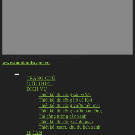
Copyright 2018 ©
MON LANDSCAPE |
www.monlandscape.vn
|
TRANG CHỦ
GIỚI THIỆU
DỊCH VỤ
Thiết kế, thi công sân vườn
Thiết kế, thi công hồ cá Koi
Thiết kế, thi công vườn trên mái
Thiết kế, thi công vườn ban công
Thi công tường cây xanh
Thiết kế, thi công cảnh quan
Thiết kế resort, khu du lịch xanh
DỰ ÁN