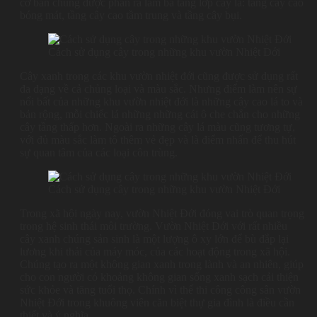
cơ bản chúng được phân ra làm ba tầng lớp cây là: tầng cây cao
bóng mát, tầng cây cao tầm trung và tầng cây bụi.
Cách sử dụng cây trong những khu vườn Nhiệt Đới
Cây xanh trong các khu vườn nhiệt đới cũng được sử dụng rất
đa dạng về cả chủng loại và màu sắc. Nhưng điểm làm nên sự
nổi bất của những khu vườn nhiệt đới là những cây cao lá to và
bản rộng, mỗi chiếc lá những những cái ô che chắn cho những
cây tầng thấp hơn. Ngoài ra những cây lá màu cũng tương tự,
với đủ màu sắc làm tô thêm vẻ đẹp và là điểm nhấn để thu hút
sự quan tâm của các loại côn trùng.
Cách sử dụng cây trong những khu vườn Nhiệt Đới
Trong xã hội ngày nay, vườn Nhiệt Đới đóng vai trò quan trọng
trong hệ sinh thái môi trường. Vườn Nhiệt Đới với rất nhiều
cây xanh chúng sản sinh là một lượng ô xy lớn để bù đắp lại
lương khi thải của máy móc, của các hoạt động trong xã hội.
Chúng tạo ra một không gian xanh trong lành và an nhiên, giúp
cho con người có khoảng không gian sống xanh sạch cải thiện
sức khỏe và tăng tuổi thọ. Chính vì thế thi công công sân vườn
Nhiệt Đới trong khuông viên căn biệt thự gia đình là điều cần
thiết và ý nghĩa.