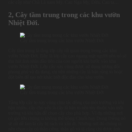
các cây như Chà Là nam Mỹ, Cau Nga My, Dừa, Cau ta…
2, Cây tầm trung trong các khu vườn
Nhiệt Đới.
Cây tầm trung trong các khu vườn Nhiệt Đới
Cây tầm trung là tầng lớp cây rất quan trọng trong các khu
vườn Nhiệt Đới. Đây là lớp cây cao ngang mặt người nên nó sẽ
thu hút ánh nhìn đầu tiên của con người khi bước vào khu
vườn Nhiệt Đới. Lớp cây này cũng được sử dụng tương đối
phong phú và đa dang, ưu tiên những cây lá bản rộng to hoặc
đột biến để tạo nét khác biệt độc đáo cho khu vườn.
Cây tầm trung trong các khu vườn Nhiệt Đới
Tầng lớp cây to này cũng chịu tác động của môi trường và khí
hậu nhiều, cây chủ yếu là cây lá bản to nên tùy thuộc vào môi
trường và khi hậu để chọn cây cho phù hợp. Ví dụ những nơi
có gió lớn chúng ta không thể trồng Chuối hay Dong Diềng nó
sẽ rất dễ làm lá cây bị rách và xấu đi. Những nơi đó chúng ta
nên chọn cây có thân cứng, thân gỗ và lá cũng chị được ảnh