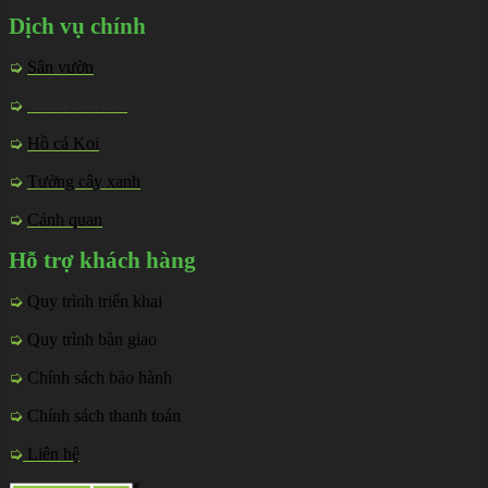
Dịch vụ chính
➭
Sân vườn
➭
Vườn trên mái
➭
Hồ cá Koi
➭
Tường cây xanh
➭
Cảnh quan
Hỗ trợ khách hàng
➭
Quy trình triển khai
➭
Quy trình bàn giao
➭
Chính sách bảo hành
➭
Chính sách thanh toán
➭
Liên hệ