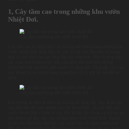
1, Cây tầm cao trong những khu vườn
Nhiệt Đơi.
Cây tầm cao trong sân vườn nhiệt đới
Cây tầm cao là hạng mục cây không thể thiếu trong những khu
vườn Nhiệt Đới, tầng lớp cây này là lớp cây đầu tiên tạo bóng
mát và che chở cho các tấng lớp cây thấp hơn. Đây là tầng lớp
cây chịu ảnh hưởng trực tiếp của điều kiện khí hậu không
thuận lợi như mưa lớn, gió mạnh và nắng gắt. Tầng lớp cây cao
này đóng vai trò quan trọng trong bảo vệ và giữ độ ẩm đất ổn
định.
Cây tầm cao trong sân vườn nhiệt đới
Khi chúng ta nhìn từ trên cao xuống thì tầng cây này sẽ là lớp
cây đầu tiên để hình thành nên các thảm thực vật của một khu
vườn Nhiệt Đới. Chính vì vậy đây là lớp cây đóng vai trò tạo ra
tính thẩm mỹ độc đáo cho những khu vườn Nhiệt Đới. Ngoài
ra nó còn đảm bảo câu trúc cây xanh cho các khu vườn nhiệt
đới, đây là tầng lớp cây đầu tiên góp phần tạo ra cấu trúc hoàn