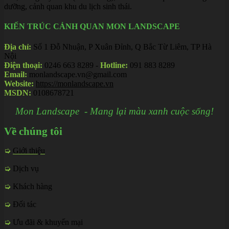
dưỡng, cảnh quan khu du lịch sinh thái.
KIẾN TRÚC CẢNH QUAN MON LANDSCAPE
Địa chỉ:
Số 1 Đỗ Nhuận, P Xuân Đỉnh, Q Bắc Từ Liêm, TP Hà
Nội
Điện thoại:
0246 663 8289 -
Hotline:
091 883 8289
Email:
monlandscape.vn@gmail.com
Website:
https://monlandscape.vn
MSDN:
0108678721
Mon Landscape - Mang lại màu xanh cuộc sống!
Về chúng tôi
➭
Giới thiệu
➭
Dịch vụ
➭
Khách hàng
➭
Đối tác
➭
Ưu đãi & khuyến mại