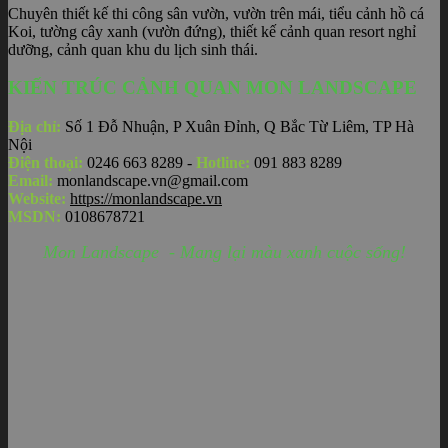
Chuyên thiết kế thi công sân vườn, vườn trên mái, tiểu cảnh hồ cá
Koi, tường cây xanh (vườn đứng), thiết kế cảnh quan resort nghỉ
dưỡng, cảnh quan khu du lịch sinh thái.
KIẾN TRÚC CẢNH QUAN MON LANDSCAPE
Địa chỉ:
Số 1 Đỗ Nhuận, P Xuân Đỉnh, Q Bắc Từ Liêm, TP Hà
Nội
Điện thoại:
0246 663 8289 -
Hotline:
091 883 8289
Email:
monlandscape.vn@gmail.com
Website:
https://monlandscape.vn
MSDN:
0108678721
Mon Landscape - Mang lại màu xanh cuộc sống!