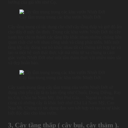
hưởng của gió lớn như Cọ.
Cây tầm trung trong các khu vườn Nhiệt Đới
Cây tầng trung có tác dụng che chở cây tầng thấp và giữ độ ẩm
cho đấy ở mức ổn đinh. Trong các khu vườn Nhiệt Đới thì cây
xanh tuy chi ra thành các tầng lớp khác nhau những chúng liên
quan chặt chẽ với nhau công sinh và cùng phát triển. Mỗi một
tầng lớp cây đóng vai trò khác nhau tất cả chúng kết hợp lại và
tạo ra một hệ sinh thái thực vật mà nhìn từ xa chung ta cảm
giác vườn Nhiệt Đới như một tấm thảm thực vật nhiều màu sắc
và đẹp hoàn hảo.
Cây tầm trung trong các khu vườn Nhiệt Đới
Cây xanh trong tầng cây tầm trung của vườn Nhiệt Đới sử
dụng chủ yếu cây là to bản rộng như Chuối, Dong Diềng, Ray
to, Cọ, Chầu bà Nam Mỹ, Đại Phú Gia…. Ngoài ra chúng
cũng có những cây là khác biệt như Chà Là Nam Mỹ, Cau
Nga Mi. Chúng có tác dụng đan xen kết hợp và tạo ra sự khác
biệt độc đáo cho khu vườn.
3, Cây tầng thấp ( cây bụi, cây thảm ).