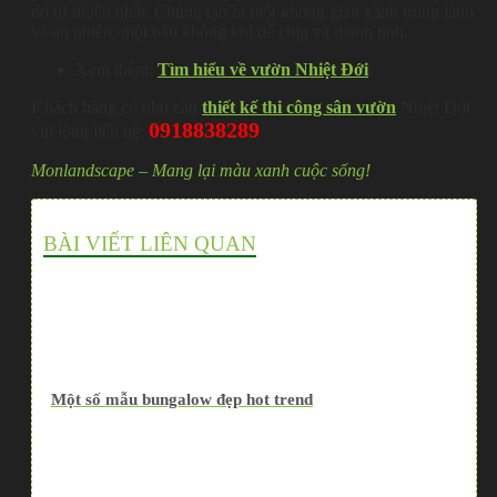
nó tự nhiên nhất. Chúng tạo ra một không gian xanh trong lành
và an nhiên, một bầu không khí dễ chịu và thanh tịnh.
Xem thêm:
Tìm hiểu về vườn Nhiệt Đới
.
Khách hàng có nhu cầu
thiết kế thi công sân vườn
Nhiệt Đới
0918838289
vui lòng liên hệ:
Monlandscape – Mang lại màu xanh cuộc sống!
BÀI VIẾT LIÊN QUAN
Một số mẫu bungalow đẹp hot trend