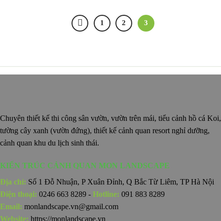
1
2
3
Chuyên thiết kế thi công sân vườn, vườn trên mái, tiểu cảnh hồ cá Koi,
tường cây xanh (vườn đứng), thiết kế cảnh quan resort nghỉ dưỡng,
cảnh quan khu du lịch sinh thái.
KIẾN TRÚC CẢNH QUAN MON LANDSCAPE
Địa chỉ:
Số 1 Đỗ Nhuận, P Xuân Đỉnh, Q Bắc Từ Liêm, TP Hà Nội
Điện thoại:
0246 663 8289 -
Hotline:
091 883 8289
Email:
monlandscape.vn@gmail.com
Website:
https://monlandscape.vn