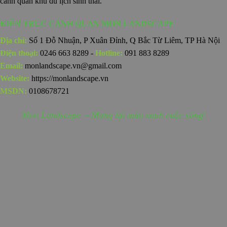
cảnh quan khu du lịch sinh thái.
KIẾN TRÚC CẢNH QUAN MON LANDSCAPE
Địa chỉ:
Số 1 Đỗ Nhuận, P Xuân Đỉnh, Q Bắc Từ Liêm, TP Hà Nội
Điện thoại:
0246 663 8289 -
Hotline:
091 883 8289
Email:
monlandscape.vn@gmail.com
Website:
https://monlandscape.vn
MSDN:
0108678721
Mon Landscape - Mang lại màu xanh cuộc sống!