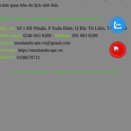
cảnh quan khu du lịch sinh thái.
KIẾN TRÚC CẢNH QUAN MON LANDSCAPE
Địa chỉ:
Số 1 Đỗ Nhuận, P Xuân Đỉnh, Q Bắc Từ Liêm, TP Hà Nội
Điện thoại:
0246 663 8289 -
Hotline:
091 883 8289
Email:
monlandscape.vn@gmail.com
Website:
https://monlandscape.vn
MSDN:
0108678721
Mon Landscape - Mang lại màu xanh cuộc sống!