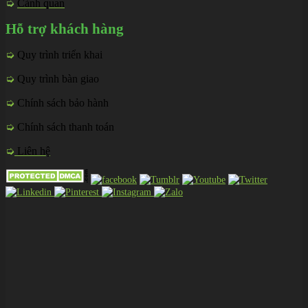
➭
Cảnh quan
Hỗ trợ khách hàng
➭
Quy trình triển khai
➭
Quy trình bàn giao
➭
Chính sách bảo hành
➭
Chính sách thanh toán
➭
Liên hệ