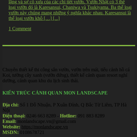
lặng và sự cổ xưa của các chi tiết vườn. Vườn Nhật có 3 thể
loại vườn đó là Karesansui, Chaniwa và Tsukiyama. Ba thể loại
vườn này chúng mang những ý nghĩa khác nhau. Karesansui là
thể loại vườn khô […] [...]
1 Comment
Chuyên thiết kế thi công sân vườn, vườn trên mái, tiểu cảnh hồ cá
Koi, tường cây xanh (vườn đứng), thiết kế cảnh quan resort nghỉ
dưỡng, cảnh quan khu du lịch sinh thái.
KIẾN TRÚC CẢNH QUAN MON LANDSCAPE
Địa chỉ:
Số 1 Đỗ Nhuận, P Xuân Đỉnh, Q Bắc Từ Liêm, TP Hà
Nội
Điện thoại:
0246 663 8289 -
Hotline:
091 883 8289
Email:
monlandscape.vn@gmail.com
Website:
https://monlandscape.vn
MSDN:
0108678721