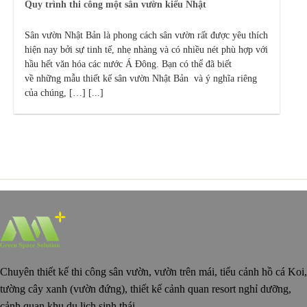
Quy trình thi công một sân vườn kiểu Nhật
Sân vườn Nhật Bản là phong cách sân vườn rất được yêu thích
hiện nay bởi sự tinh tế, nhẹ nhàng và có nhiều nét phù hợp với
hầu hết văn hóa các nước Á Đông. Bạn có thể đã biết
về những mẫu thiết kế sân vườn Nhật Bản và ý nghĩa riêng
của chúng, […] [...]
Chuyên thiết kế thi công sân vườn, vườn trên mái, tiểu cảnh hồ cá Koi,
tường cây xanh (vườn đứng), thiết kế cảnh quan resort nghỉ dưỡng,
cảnh quan khu du lịch sinh thái.