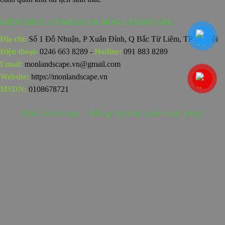
KIẾN TRÚC CẢNH QUAN MON LANDSCAPE
Địa chỉ:
Số 1 Đỗ Nhuận, P Xuân Đỉnh, Q Bắc Từ Liêm, TP Hà Nội
Điện thoại:
0246 663 8289 -
Hotline:
091 883 8289
Email:
monlandscape.vn@gmail.com
Website:
https://monlandscape.vn
MSDN:
0108678721
Mon Landscape - Mang lại màu xanh cuộc sống!