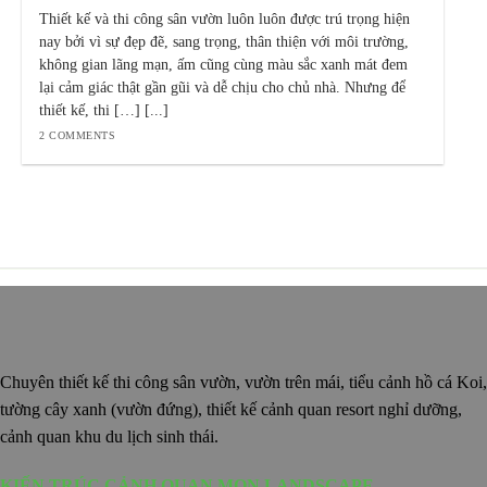
Thiết kế và thi công sân vườn luôn luôn được trú trọng hiện
nay bởi vì sự đẹp đẽ, sang trọng, thân thiện với môi trường,
không gian lãng mạn, ấm cũng cùng màu sắc xanh mát đem
lại cảm giác thật gần gũi và dễ chịu cho chủ nhà. Nhưng để
thiết kế, thi […] [...]
2 COMMENTS
Chuyên thiết kế thi công sân vườn, vườn trên mái, tiểu cảnh hồ cá Koi,
tường cây xanh (vườn đứng), thiết kế cảnh quan resort nghỉ dưỡng,
cảnh quan khu du lịch sinh thái.
KIẾN TRÚC CẢNH QUAN MON LANDSCAPE