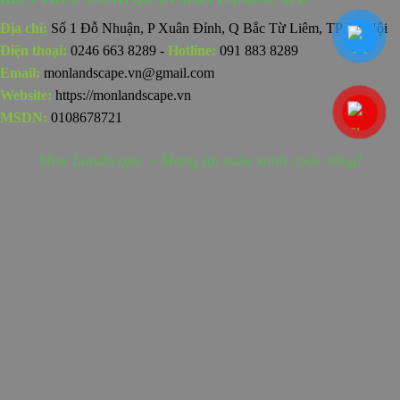
Địa chỉ:
Số 1 Đỗ Nhuận, P Xuân Đỉnh, Q Bắc Từ Liêm, TP Hà Nội
Điện thoại:
0246 663 8289 -
Hotline:
091 883 8289
Email:
monlandscape.vn@gmail.com
Website:
https://monlandscape.vn
MSDN:
0108678721
Mon Landscape - Mang lại màu xanh cuộc sống!