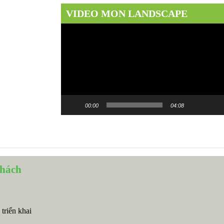
VIDEO MON LANDSCAPE
Trình
chơi
Video
00:00
04:08
khách
 triển khai