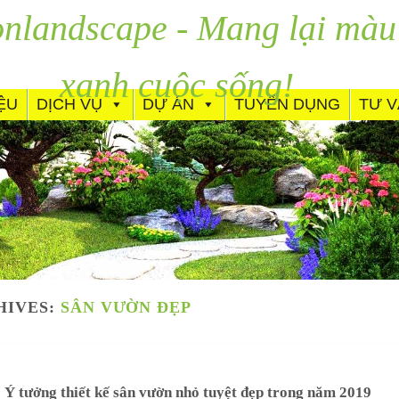
nlandscape - Mang lại màu
xanh cuộc sống!
IỆU
DỊCH VỤ
DỰ ÁN
TUYỂN DỤNG
TƯ 
HIVES:
SÂN VƯỜN ĐẸP
 Ý tưởng thiết kế sân vườn nhỏ tuyệt đẹp trong năm 2019