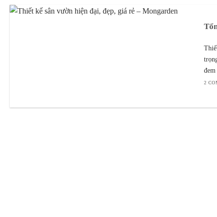
Tổn
Thiế
trọn
đem 
2 C