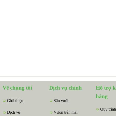
Về chúng tôi
Dịch vụ chính
Hỗ trợ 
hàng
➭
Giới thiệu
➭
Sân vườn
➭
Quy trình
➭
Dịch vụ
➭
Vườn trên mái