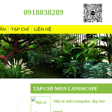
0918838289
VẤN
TẠP CHÍ
LIÊN HỆ
TẠP CHÍ MON LANDSCAPE
Một số mẫu bungalow đẹp hot
trend