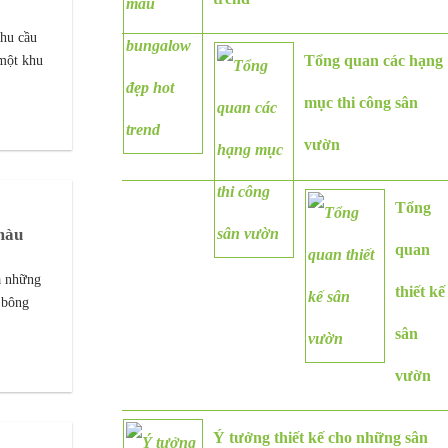
nhu cầu
 một khu
Tổng quan các hạng
mục thi công sân
vườn
Tổng
màu
quan
ủa những
thiết kế
 bông
sân
vườn
Ý tưởng thiết kế cho những sân