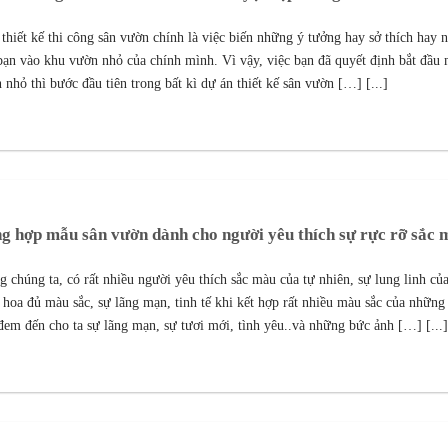
 thiết kế thi công sân vườn chính là việc biến những ý tưởng hay sở thích hay 
bạn vào khu vườn nhỏ của chính mình. Vì vậy, việc bạn đã quyết định bắt đầu
 nhỏ thì bước đầu tiên trong bất kì dự án thiết kế sân vườn […] [...]
g hợp mẫu sân vườn dành cho người yêu thích sự rực rỡ sắc 
g chúng ta, có rất nhiều người yêu thích sắc màu của tự nhiên, sự lung linh c
 hoa đủ màu sắc, sự lãng mạn, tinh tế khi kết hợp rất nhiều màu sắc của những
đem đến cho ta sự lãng mạn, sự tươi mới, tình yêu..và những bức ảnh […] [...]