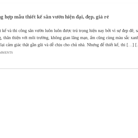
g hợp mẫu thiết kế sân vườn hiện đại, đẹp, giá rẻ
t kế và thi công sân vườn luôn luôn được trú trọng hiện nay bởi vì sự đẹp đẽ, 
g, thân thiện với môi trường, không gian lãng mạn, ấm cũng cùng màu sắc xan
lại cảm giác thật gần gũi và dễ chịu cho chủ nhà. Nhưng để thiết kế, thi […] [.
OMMENTS