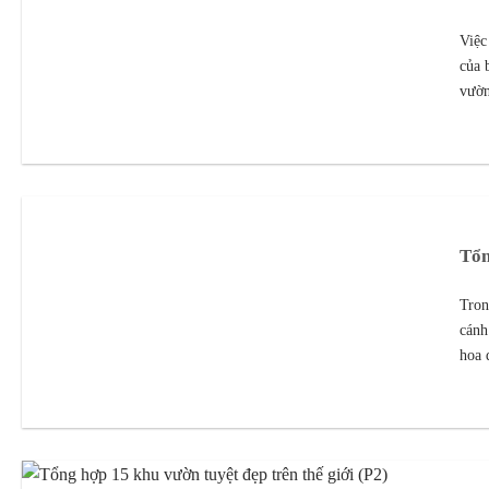
Việc
của 
vườn
Tổn
Tron
cánh
hoa 