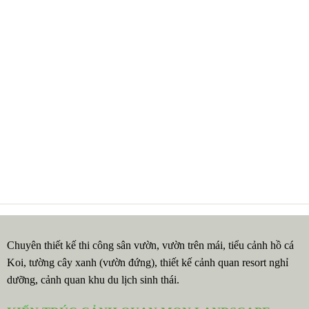
Chuyên thiết kế thi công sân vườn, vườn trên mái, tiểu cảnh hồ cá
Koi, tường cây xanh (vườn đứng), thiết kế cảnh quan resort nghỉ
dưỡng, cảnh quan khu du lịch sinh thái.