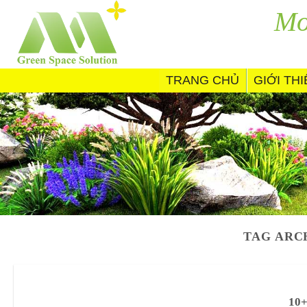
Skip
Mo
to
content
TRANG CHỦ
GIỚI TH
TAG ARC
10+