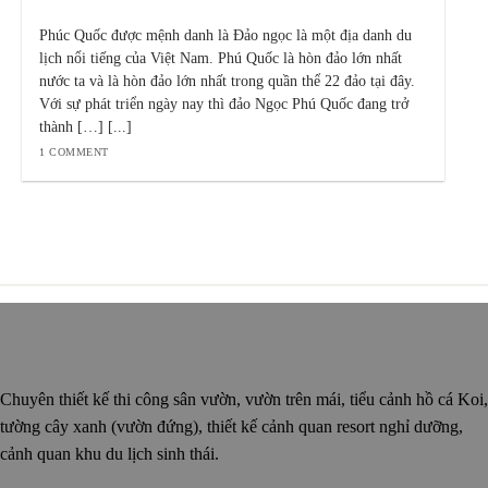
Phúc Quốc được mệnh danh là Đảo ngọc là một địa danh du
lịch nổi tiếng của Việt Nam. Phú Quốc là hòn đảo lớn nhất
nước ta và là hòn đảo lớn nhất trong quần thể 22 đảo tại đây.
Với sự phát triển ngày nay thì đảo Ngọc Phú Quốc đang trở
thành […] [...]
1 COMMENT
Chuyên thiết kế thi công sân vườn, vườn trên mái, tiểu cảnh hồ cá Koi,
tường cây xanh (vườn đứng), thiết kế cảnh quan resort nghỉ dưỡng,
cảnh quan khu du lịch sinh thái.