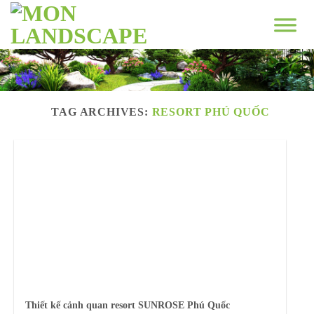
Skip
to
content
TAG ARCHIVES:
RESORT PHÚ QUỐC
Thiết kế cảnh quan resort SUNROSE Phú Quốc