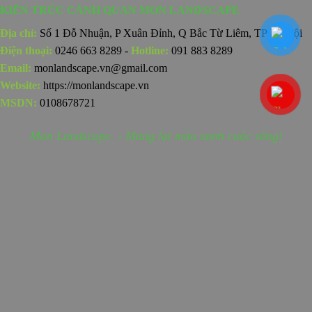
KIẾN TRÚC CẢNH QUAN MON LANDSCAPE
Địa chỉ:
Số 1 Đỗ Nhuận, P Xuân Đỉnh, Q Bắc Từ Liêm, TP Hà Nội
Điện thoại:
0246 663 8289 -
Hotline:
091 883 8289
Email:
monlandscape.vn@gmail.com
Website:
https://monlandscape.vn
MSDN:
0108678721
Mon Landscape - Mang lại màu xanh cuộc sống!