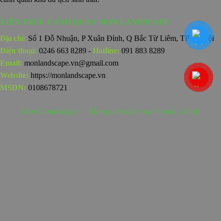
KIẾN TRÚC CẢNH QUAN MON LANDSCAPE
Địa chỉ:
Số 1 Đỗ Nhuận, P Xuân Đỉnh, Q Bắc Từ Liêm, TP Hà Nội
Điện thoại:
0246 663 8289 -
Hotline:
091 883 8289
Email:
monlandscape.vn@gmail.com
Website:
https://monlandscape.vn
MSDN:
0108678721
Mon Landscape - Mang lại màu xanh cuộc sống!