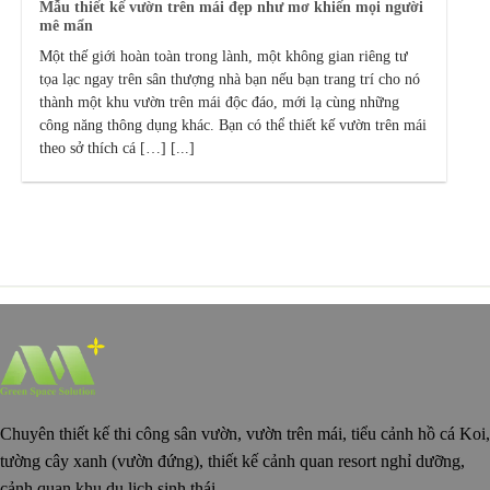
Mẫu thiết kế vườn trên mái đẹp như mơ khiến mọi người
mê mẩn
Một thế giới hoàn toàn trong lành, một không gian riêng tư
tọa lạc ngay trên sân thượng nhà bạn nếu bạn trang trí cho nó
thành một khu vườn trên mái độc đáo, mới lạ cùng những
công năng thông dụng khác. Bạn có thể thiết kế vườn trên mái
theo sở thích cá […] [...]
Chuyên thiết kế thi công sân vườn, vườn trên mái, tiểu cảnh hồ cá Koi,
tường cây xanh (vườn đứng), thiết kế cảnh quan resort nghỉ dưỡng,
cảnh quan khu du lịch sinh thái.