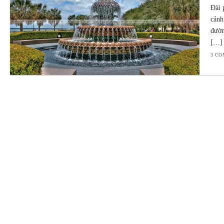
Đài 
cảnh
đườn
[…] 
3 C