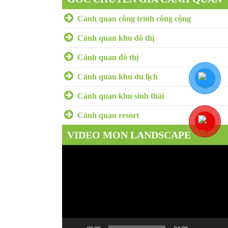
Cảnh quan công trình công cộng
Cảnh quan khu đô thị
Cảnh quan đô thị
Cảnh quan khu du lịch
Cảnh quan khu sinh thái
Cảnh quan resort
VIDEO MON LANDSCAPE
Trình
chơi
Video