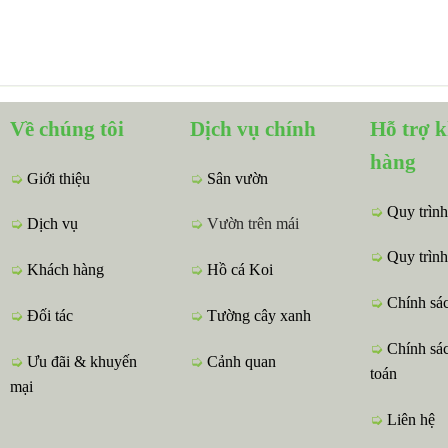
Về chúng tôi
Dịch vụ chính
Hỗ trợ 
hàng
➭
Giới thiệu
➭
Sân vườn
➭
Quy trình
➭
Dịch vụ
➭
Vườn trên mái
➭
Quy trình
➭
Khách hàng
➭
Hồ cá Koi
➭
Chính sá
➭
Đối tác
➭
Tường cây xanh
➭
Chính sá
➭
Ưu đãi & khuyến
➭
Cảnh quan
toán
mại
➭
Liên hệ