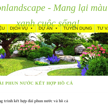
nlandscape - Mang lại màu
xanh cuộc sống!
IỆU
DỊCH VỤ
DỰ ÁN
TUYỂN DỤNG
TƯ 
ÀI PHUN NƯỚC KẾT HỢP HỒ CÁ
g trình kết hợp đài phun nước và hồ cá