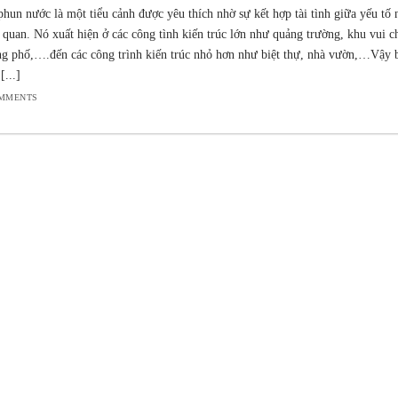
phun nước là một tiểu cảnh được yêu thích nhờ sự kết hợp tài tình giữa yếu tố 
 quan. Nó xuất hiện ở các công tình kiến trúc lớn như quảng trường, khu vui c
g phố,….đến các công trình kiến trúc nhỏ hơn như biệt thự, nhà vườn,…Vậy 
[...]
OMMENTS