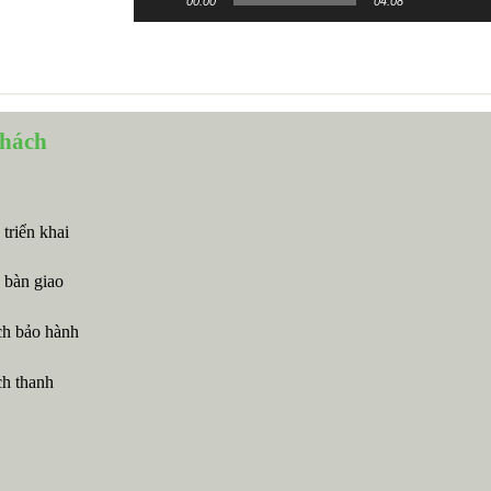
00:00
04:08
khách
 triển khai
 bàn giao
ch bảo hành
ch thanh