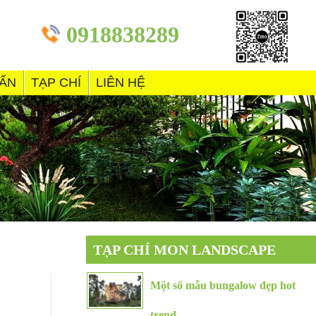
0918838289
VẤN
TẠP CHÍ
LIÊN HỆ
TẠP CHÍ MON LANDSCAPE
Một số mẫu bungalow đẹp hot
trend