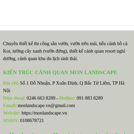
Chuyên thiết kế thi công sân vườn, vườn trên mái, tiểu cảnh hồ cá
Koi, tường cây xanh (vườn đứng), thiết kế cảnh quan resort nghỉ
dưỡng, cảnh quan khu du lịch sinh thái.
KIẾN TRÚC CẢNH QUAN MON LANDSCAPE
Địa chỉ:
Số 1 Đỗ Nhuận, P Xuân Đỉnh, Q Bắc Từ Liêm, TP Hà
Nội
Điện thoại:
0246 663 8289 -
Hotline:
091 883 8289
Email:
monlandscape.vn@gmail.com
Website:
https://monlandscape.vn
MSDN:
0108678721