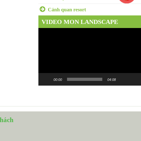
Cảnh quan resort
VIDEO MON LANDSCAPE
Trình
chơi
Video
00:00
04:08
khách