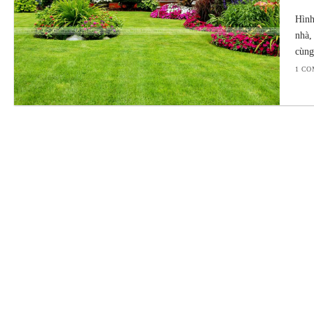
Hình
nhà,
cùng
1 C