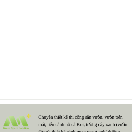
Chuyên thiết kế thi công sân vườn, vườn trên
mái, tiểu cảnh hồ cá Koi, tường cây xanh (vườn
đứng), thiết kế cảnh quan resort nghỉ dưỡng,