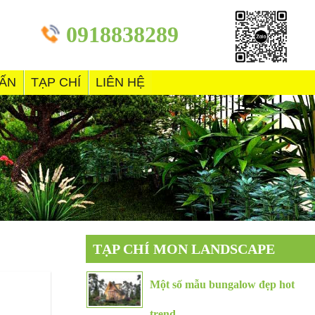
0918838289
VẤN
TẠP CHÍ
LIÊN HỆ
TẠP CHÍ MON LANDSCAPE
Một số mẫu bungalow đẹp hot
trend