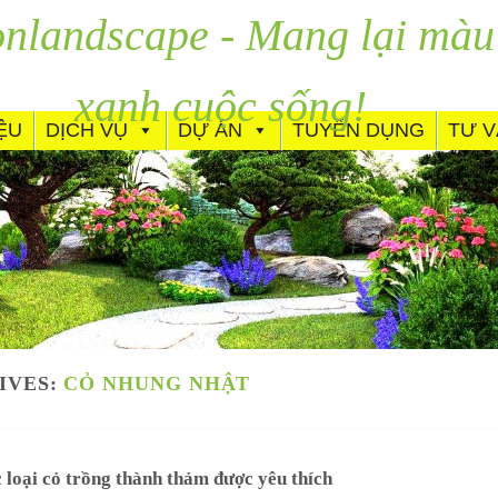
nlandscape - Mang lại màu
xanh cuộc sống!
IỆU
DỊCH VỤ
DỰ ÁN
TUYỂN DỤNG
TƯ 
IVES:
CỎ NHUNG NHẬT
 loại cỏ trồng thành thảm được yêu thích