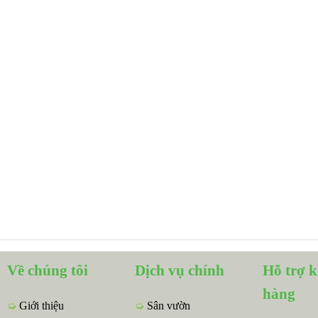
Về chúng tôi
Dịch vụ chính
Hỗ trợ 
hàng
➭
Giới thiệu
➭
Sân vườn