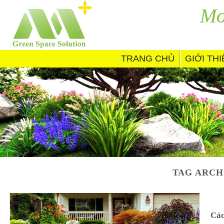
Skip
Mo
to
content
TRANG CHỦ
GIỚI TH
TAG ARCH
Các