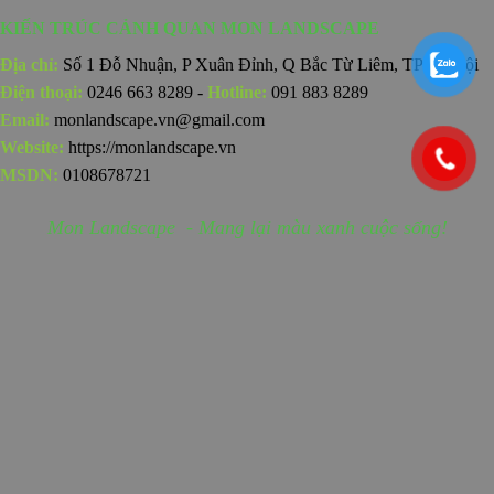
KIẾN TRÚC CẢNH QUAN MON LANDSCAPE
Địa chỉ:
Số 1 Đỗ Nhuận, P Xuân Đỉnh, Q Bắc Từ Liêm, TP Hà Nội
Điện thoại:
0246 663 8289 -
Hotline:
091 883 8289
Email:
monlandscape.vn@gmail.com
Website:
https://monlandscape.vn
MSDN:
0108678721
Mon Landscape - Mang lại màu xanh cuộc sống!