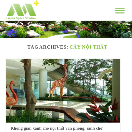
Skip
to
content
TAG ARCHIVES:
CÂY NỘI THẤT
Không gian xanh cho nội thất văn phòng, sảnh chờ