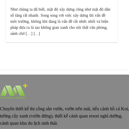
Như chúng ta đã biết, mật độ xây dựng cũng như mật độ dân
số tăng rất nhanh. Song song với việc xây dựng thì vấn đề
môi trường, không khí đang là vấn đề rất nhức nhối và biện
pháp đưa ra là tạo không gian xanh cho nội thất văn phòng,
sảnh chờ […] [...]
Chuyên thiết kế thi công sân vườn, vườn trên mái, tiểu cảnh hồ cá Koi,
tường cây xanh (vườn đứng), thiết kế cảnh quan resort nghỉ dưỡng,
cảnh quan khu du lịch sinh thái.