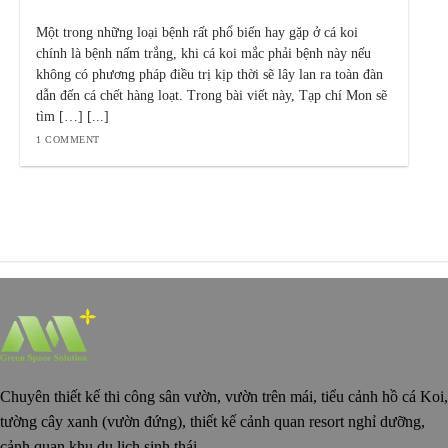
Một trong những loại bệnh rất phổ biến hay gặp ở cá koi
chính là bệnh nấm trắng, khi cá koi mắc phải bệnh này nếu
không có phương pháp điều trị kịp thời sẽ lây lan ra toàn đàn
dẫn đến cá chết hàng loạt. Trong bài viết này, Tạp chí Mon sẽ
tìm […] [...]
1 COMMENT
Chuyên thiết kế thi công sân vườn, vườn trên mái, tiểu cảnh hồ cá Koi,
tường cây xanh (vườn đứng), thiết kế cảnh quan resort nghỉ dưỡng,
cảnh quan khu du lịch sinh thái.