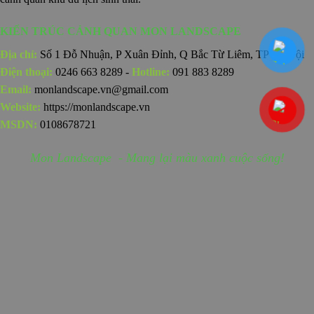
KIẾN TRÚC CẢNH QUAN MON LANDSCAPE
Địa chỉ:
Số 1 Đỗ Nhuận, P Xuân Đỉnh, Q Bắc Từ Liêm, TP Hà Nội
Điện thoại:
0246 663 8289 -
Hotline:
091 883 8289
Email:
monlandscape.vn@gmail.com
Website:
https://monlandscape.vn
MSDN:
0108678721
Mon Landscape - Mang lại màu xanh cuộc sống!