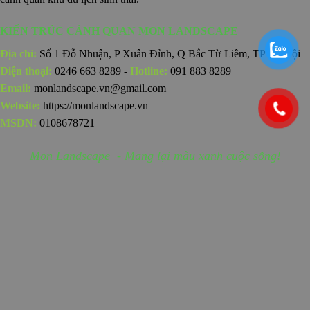
KIẾN TRÚC CẢNH QUAN MON LANDSCAPE
Địa chỉ:
Số 1 Đỗ Nhuận, P Xuân Đỉnh, Q Bắc Từ Liêm, TP Hà Nội
Điện thoại:
0246 663 8289 -
Hotline:
091 883 8289
Email:
monlandscape.vn@gmail.com
Website:
https://monlandscape.vn
MSDN:
0108678721
Mon Landscape - Mang lại màu xanh cuộc sống!