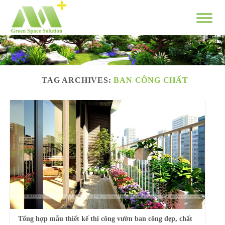
Skip
to
content
TAG ARCHIVES:
BAN CÔNG CHẤT
Tổng hợp mẫu thiết kế thi công vườn ban công đẹp, chất