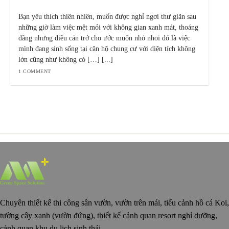
Bạn yêu thích thiên nhiên, muốn được nghỉ ngơi thư giãn sau
những giờ làm việc mệt mỏi với không gian xanh mát, thoáng
đãng nhưng điều cản trở cho ước muốn nhỏ nhoi đó là việc
mình đang sinh sống tại căn hộ chung cư với diện tích không
lớn cũng như không có […] [...]
1 COMMENT
Chuyên thiết kế thi công sân vườn, vườn trên mái, tiểu cảnh hồ cá Koi,
tường cây xanh (vườn đứng), thiết kế cảnh quan resort nghỉ dưỡng,
cảnh quan khu du lịch sinh thái.