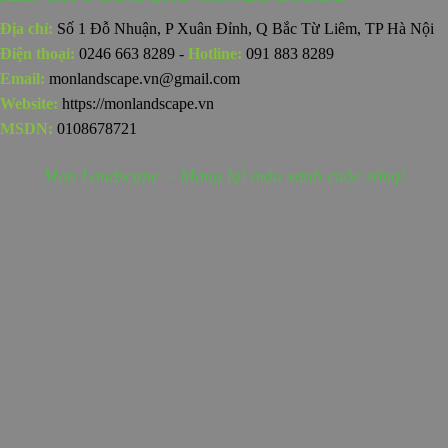
Địa chỉ:
Số 1 Đỗ Nhuận, P Xuân Đỉnh, Q Bắc Từ Liêm, TP Hà Nội
Điện thoại:
0246 663 8289 -
Hotline:
091 883 8289
Email:
monlandscape.vn@gmail.com
Website:
https://monlandscape.vn
MSDN:
0108678721
Mon Landscape - Mang lại màu xanh cuộc sống!